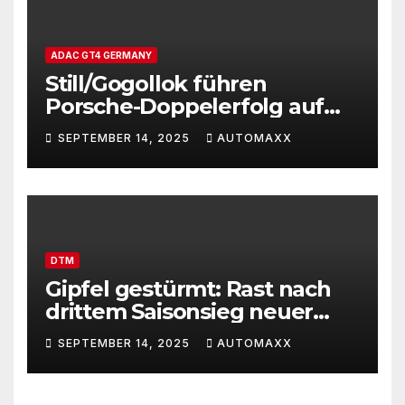
ADAC GT4 GERMANY
Still/Gogollok führen
Porsche-Doppelerfolg auf
dem Red Bull Ring an
SEPTEMBER 14, 2025
AUTOMAXX
DTM
Gipfel gestürmt: Rast nach
drittem Saisonsieg neuer
Spitzenreiter
SEPTEMBER 14, 2025
AUTOMAXX